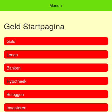
Menu +
Geld Startpagina
Geld
Lenen
Banken
Hypotheek
Beleggen
Investeren